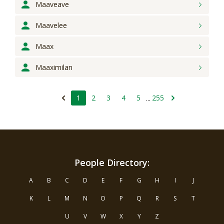
Maaveave
Maavelee
Maax
Maaximilan
1
2
3
4
5
255
...
People Directory:
A
B
C
D
E
F
G
H
I
J
K
L
M
N
O
P
Q
R
S
T
U
V
W
X
Y
Z