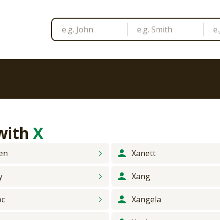
 with
X
len
Xanett
y
Xang
oc
Xangela