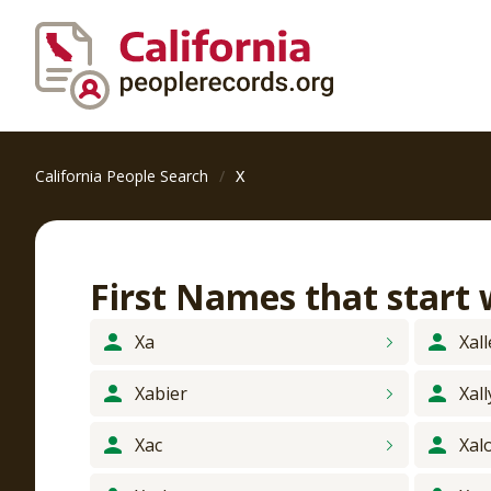
California People Search
X
First Names that start
Xa
Xal
Xabier
Xall
Xac
Xal