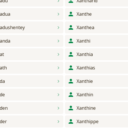
adu
Xantharid
adua
Xanthe
adushentey
Xanthea
anda
Xanthi
at
Xanthia
ath
Xanthias
da
Xanthie
de
Xanthin
den
Xanthine
der
Xanthippe