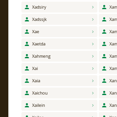
Xadsiry
Xam
Xadssjk
Xam
Xae
Xa
Xaetda
Xam
Xahmeng
Xa
Xai
Xam
Xaia
Xan
Xaichou
Xan
Xailein
Xan