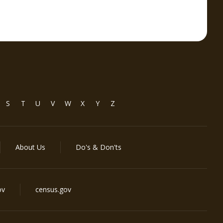
S
T
U
V
W
X
Y
Z
About Us
Do's & Don'ts
ov
census.gov