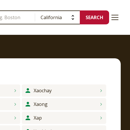
SEARCH
Xaochay
Xaong
Xap