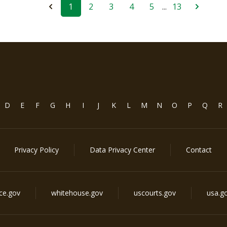
1
2
3
4
5
...
13
D
E
F
G
H
I
J
K
L
M
N
O
P
Q
R
Privacy Policy
Data Privacy Center
Contact
ice.gov
whitehouse.gov
uscourts.gov
usa.g