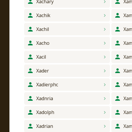
Xachary
Xa
Xachik
Xa
Xachil
Xam
Xacho
Xa
Xacil
Xam
Xader
Xam
Xadierphc
Xa
Xadnria
Xam
Xadolph
Xam
Xadrian
Xam