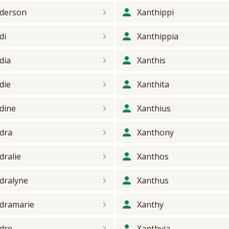
derson
Xanthippi
di
Xanthippia
dia
Xanthis
die
Xanthita
dine
Xanthius
dra
Xanthony
dralie
Xanthos
dralyne
Xanthus
dramarie
Xanthy
dre
Xanthyia