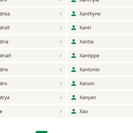
drea
Xanthyne
drell
Xanti
dria
Xantia
driah
Xantippe
drix
Xantonio
dro
Xanxin
drya
Xanyan
e
Xao