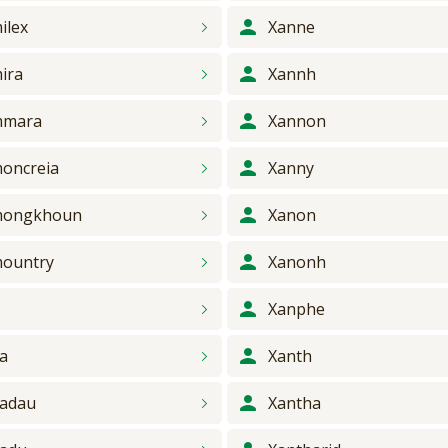
ilex
Xanne
ira
Xannh
mmara
Xannon
oncreia
Xanny
mongkhoun
Xanon
ountry
Xanonh
Xanphe
a
Xanth
adau
Xantha