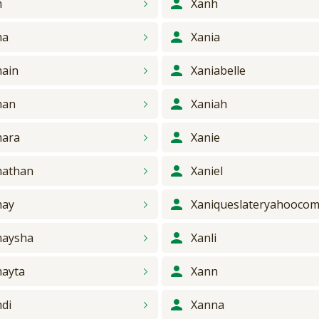
m
Xanh
ma
Xania
ain
Xaniabelle
man
Xaniah
ara
Xanie
athan
Xaniel
may
Xaniqueslateryahooco
aysha
Xanli
ayta
Xann
di
Xanna